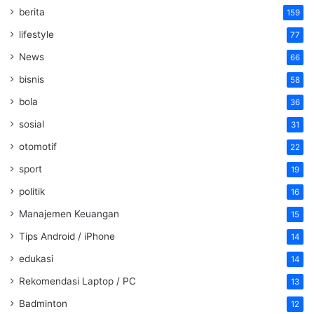
berita
159
lifestyle
77
News
66
bisnis
58
bola
36
sosial
31
otomotif
22
sport
19
politik
16
Manajemen Keuangan
15
Tips Android / iPhone
14
edukasi
14
Rekomendasi Laptop / PC
13
Badminton
12