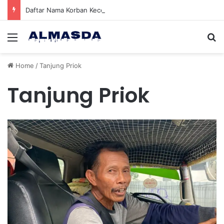
Daftar Nama Korban Kecelakaan KRL dan KA Argo Bromo di Bekasi Timur, 14 Meninggal dan 84 Terluka
Menu
Se
Home
/
Tanjung Priok
Tanjung Priok