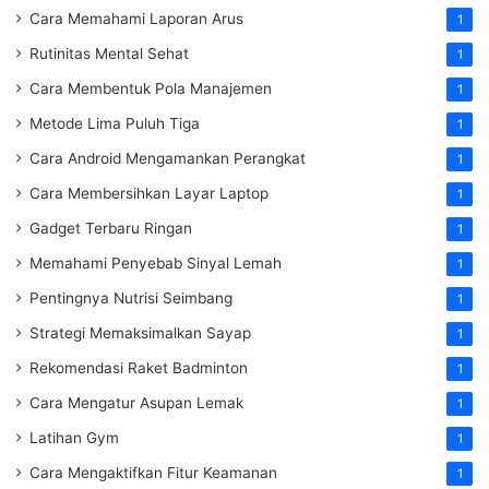
Cara Memahami Laporan Arus
1
Rutinitas Mental Sehat
1
Cara Membentuk Pola Manajemen
1
Metode Lima Puluh Tiga
1
Cara Android Mengamankan Perangkat
1
Cara Membersihkan Layar Laptop
1
Gadget Terbaru Ringan
1
Memahami Penyebab Sinyal Lemah
1
Pentingnya Nutrisi Seimbang
1
Strategi Memaksimalkan Sayap
1
Rekomendasi Raket Badminton
1
Cara Mengatur Asupan Lemak
1
Latihan Gym
1
Cara Mengaktifkan Fitur Keamanan
1