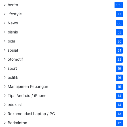
berita
159
lifestyle
77
News
66
bisnis
58
bola
36
sosial
31
otomotif
22
sport
19
politik
16
Manajemen Keuangan
15
Tips Android / iPhone
14
edukasi
14
Rekomendasi Laptop / PC
13
Badminton
12