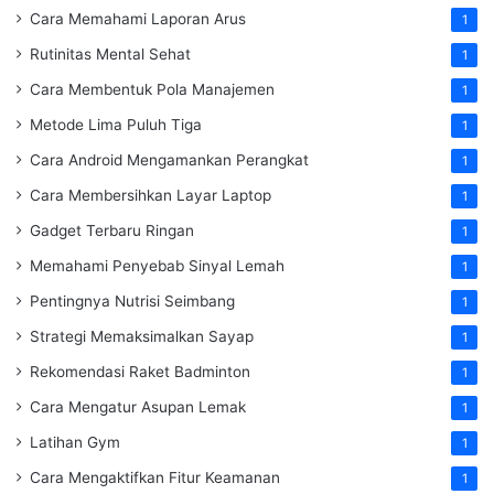
Cara Memahami Laporan Arus
1
Rutinitas Mental Sehat
1
Cara Membentuk Pola Manajemen
1
Metode Lima Puluh Tiga
1
Cara Android Mengamankan Perangkat
1
Cara Membersihkan Layar Laptop
1
Gadget Terbaru Ringan
1
Memahami Penyebab Sinyal Lemah
1
Pentingnya Nutrisi Seimbang
1
Strategi Memaksimalkan Sayap
1
Rekomendasi Raket Badminton
1
Cara Mengatur Asupan Lemak
1
Latihan Gym
1
Cara Mengaktifkan Fitur Keamanan
1