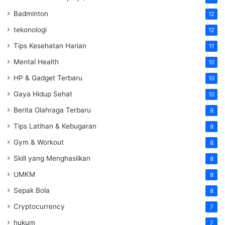
Badminton
12
tekonologi
12
Tips Kesehatan Harian
11
Mental Health
10
HP & Gadget Terbaru
10
Gaya Hidup Sehat
10
Berita Olahraga Terbaru
9
Tips Latihan & Kebugaran
9
Gym & Workout
8
Skill yang Menghasilkan
8
UMKM
8
Sepak Bola
8
Cryptocurrency
7
hukum
7