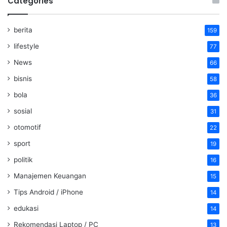
Categories
berita
159
lifestyle
77
News
66
bisnis
58
bola
36
sosial
31
otomotif
22
sport
19
politik
16
Manajemen Keuangan
15
Tips Android / iPhone
14
edukasi
14
Rekomendasi Laptop / PC
13