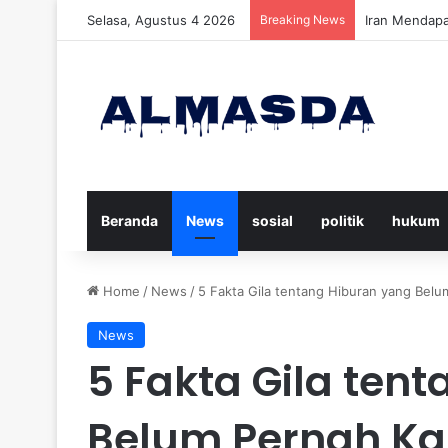
Selasa, Agustus 4 2026
Breaking News
Daftar Nama 
Beranda
News
sosial
politik
hukum
Home
/
News
/
5 Fakta Gila tentang Hiburan yang Bel
News
5 Fakta Gila ten
Belum Pernah K