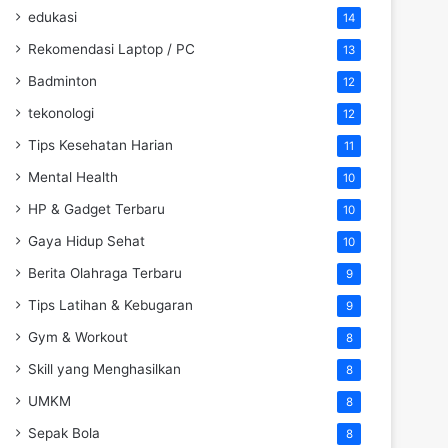
edukasi
14
Rekomendasi Laptop / PC
13
Badminton
12
tekonologi
12
Tips Kesehatan Harian
11
Mental Health
10
HP & Gadget Terbaru
10
Gaya Hidup Sehat
10
Berita Olahraga Terbaru
9
Tips Latihan & Kebugaran
9
Gym & Workout
8
Skill yang Menghasilkan
8
UMKM
8
Sepak Bola
8