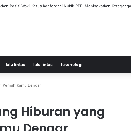
Korban Kecelakaan KRL dan KA Argo Bromo di Bekasi Timur, 14 Meningga
lalu lintas
lalu lintas
tekonologi
um Pernah Kamu Dengar
tang Hiburan yang
amu Dengar