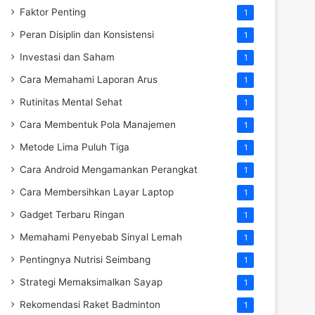
Faktor Penting
1
Peran Disiplin dan Konsistensi
1
Investasi dan Saham
1
Cara Memahami Laporan Arus
1
Rutinitas Mental Sehat
1
Cara Membentuk Pola Manajemen
1
Metode Lima Puluh Tiga
1
Cara Android Mengamankan Perangkat
1
Cara Membersihkan Layar Laptop
1
Gadget Terbaru Ringan
1
Memahami Penyebab Sinyal Lemah
1
Pentingnya Nutrisi Seimbang
1
Strategi Memaksimalkan Sayap
1
Rekomendasi Raket Badminton
1