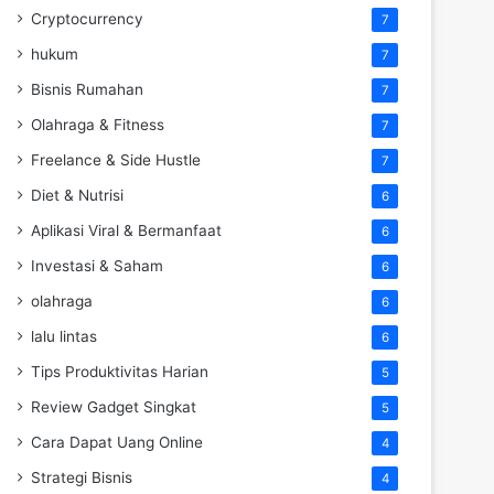
Cryptocurrency
7
hukum
7
Bisnis Rumahan
7
Olahraga & Fitness
7
Freelance & Side Hustle
7
Diet & Nutrisi
6
Aplikasi Viral & Bermanfaat
6
Investasi & Saham
6
olahraga
6
lalu lintas
6
Tips Produktivitas Harian
5
Review Gadget Singkat
5
Cara Dapat Uang Online
4
Strategi Bisnis
4