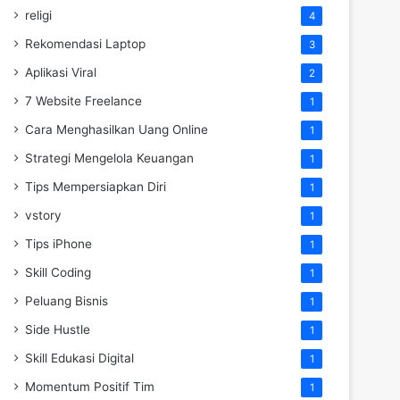
religi
4
Rekomendasi Laptop
3
Aplikasi Viral
2
7 Website Freelance
1
Cara Menghasilkan Uang Online
1
Strategi Mengelola Keuangan
1
Tips Mempersiapkan Diri
1
vstory
1
Tips iPhone
1
Skill Coding
1
Peluang Bisnis
1
Side Hustle
1
Skill Edukasi Digital
1
Momentum Positif Tim
1