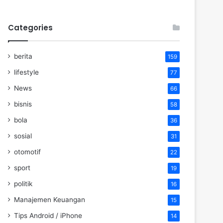
Categories
berita
159
lifestyle
77
News
66
bisnis
58
bola
36
sosial
31
otomotif
22
sport
19
politik
16
Manajemen Keuangan
15
Tips Android / iPhone
14