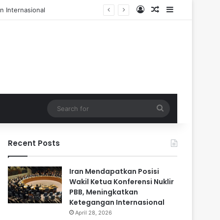
Log In
Random Article
Sidebar
l dan 84 Terluka
Search
for
Recent Posts
Iran Mendapatkan Posisi
Wakil Ketua Konferensi Nuklir
PBB, Meningkatkan
Ketegangan Internasional
April 28, 2026